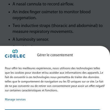
A nasal cannula to record airflow.
An index finger oximeter to monitor blood
oxygenation.
Two inductive straps (thoracic and abdominal) to
measure respiratory movements.
A luminosity sensor.
A positioning sensor.
A movement sensor.
Gérer le consentement
Our PneaVoX® sensor, placed on the neck, to detect
respiratory sounds, snoring and supra-sternal
Pour offrir les meilleures expériences, nous utilisons des technologies telles
que les cookies pour stocker et/ou accéder aux informations des appareils. Le
pressure.
fait de consentir à ces technologies nous permettra de traiter des données
telles que le comportement de navigation ou les ID uniques sur ce site. Le fait
de ne pas consentir ou de retirer son consentement peut avoir un effet négatif
sur certaines caractéristiques et fonctions.
Manage services