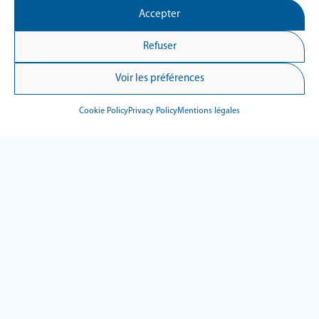
Accepter
Refuser
Voir les préférences
Cookie Policy
Privacy Policy
Mentions légales
Hypnea 3
Hypnea 3 is the new generation of portable respiratory
polygraph from CIDELEC.