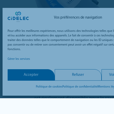
Vos préférences de navigation
Pour offrir les meilleures expériences, nous utilisons des technologies telles que 
et/ou accéder aux informations des appareils. Le fait de consentir à ces technol
traiter des données telles que le comportement de navigation ou les ID uniques su
pas consentir ou de retirer son consentement peut avoir un effet négatif sur certa
CID-LXe
fonctions.
Gérer les services
Présent sur le marché depuis 2014, ce
polysomnographe portable est capab
d’enregistrer tous les paramètres d’u
Accepter
Refuser
Voi
polygraphie ventilatoire et 8 signaux
électrophysiologiques pour une anal
Politique de cookies
Politique de confidentialité
Mentions lé
du sommeil. Une voie de pression su
est également disponible pour le ra
d’un pneumotacographe lorsque le pa
traité avec une cPAP, une biPAP…