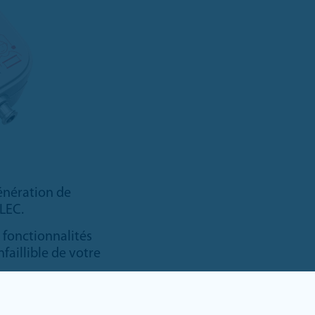
énération de
LEC.
 fonctionnalités
faillible de votre
4h, équipé d’une
ion sans fils, Hypnea 2