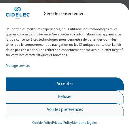
Gérer le consentement
Pour offrir les meilleures expériences, nous utilisons des technologies telles
que les cookies pour stocker et/ou accéder aux informations des appareils. Le
fait de consentir à ces technologies nous permettra de traiter des données
telles que le comportement de navigation ou les ID uniques sur ce site. Le fait
Please contact our Regulatory Compliance team
de ne pas consentir ou de retirer son consentement peut avoir un effet négatif
if you have any questions about our policies.
sur certaines caractéristiques et fonctions.
Manage services
Contact
Our Regulatory Experts
Accepter
Refuser
Voir les préférences
For all other requests
Cookie Policy
Privacy Policy
Mentions légales