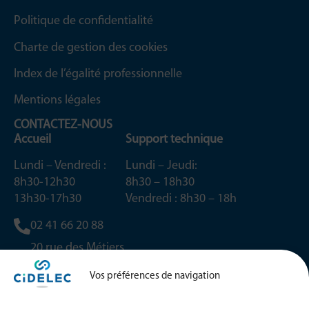
Politique de confidentialité
Charte de gestion des cookies
Index de l’égalité professionnelle
Mentions légales
CONTACTEZ-NOUS
Accueil
Support technique
Lundi – Vendredi :
Lundi – Jeudi:
8h30-12h30
8h30 – 18h30
13h30-17h30
Vendredi : 8h30 – 18h
02 41 66 20 88
20 rue des Métiers
49130 Sainte-Gemmes-sur-Loire
Vos préférences de navigation
FRANCE
NEWSLETTER