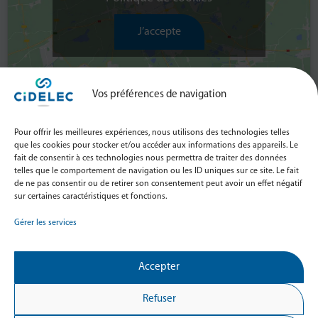
J’accepte
Vos préférences de navigation
Entrée : gratuite
Pour offrir les meilleures expériences, nous utilisons des technologies telles
que les cookies pour stocker et/ou accéder aux informations des appareils. Le
Repas et collations : offerts
fait de consentir à ces technologies nous permettra de traiter des données
telles que le comportement de navigation ou les ID uniques sur ce site. Le fait
de ne pas consentir ou de retirer son consentement peut avoir un effet négatif
Date limite d’inscription :
sur certaines caractéristiques et fonctions.
07/04/2025
Vos données saisies via le formulaire suivant sont traités dans le
Gérer les services
but gérer votre inscription à l’évènement souhaité. Veuillez
consulter la
Politique de Confidentialité
pour plus
d’information.
Accepter
Inscription
Refuser