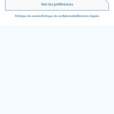
Voir les préférences
Politique de cookies
Politique de confidentialité
Mentions légales
EXPLOREZ
Produits
Services
Innovations
Formations
À propos
Contact
LÉGAL
Plan du site