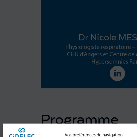
Dr Nicole ME
Physiologiste respiratoire
CHU d’Angers et Centre d
Hypersomnies Ra
Programme
Vos préférences de navigation