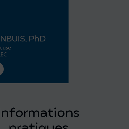
NBUIS, PhD
euse
LEC
Informations
pratiques