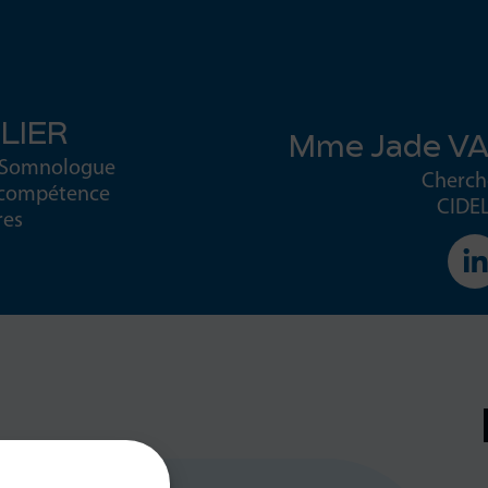
SLIER
Mme Jade VA
 – Somnologue
Cherch
e compétence
CIDE
res