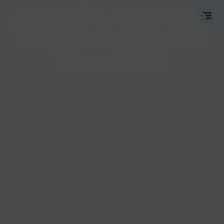
Journée Angevine
Polysomnographie -
21 mai 2026​