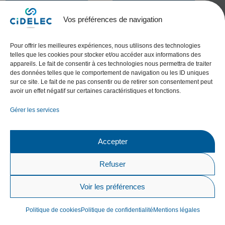
Vos préférences de navigation
Pour offrir les meilleures expériences, nous utilisons des technologies
telles que les cookies pour stocker et/ou accéder aux informations des
appareils. Le fait de consentir à ces technologies nous permettra de traiter
des données telles que le comportement de navigation ou les ID uniques
sur ce site. Le fait de ne pas consentir ou de retirer son consentement peut
avoir un effet négatif sur certaines caractéristiques et fonctions.
Gérer les services
Dr Nicole
MESLIER
Accepter
Physiologiste
Mme Jade
respiratoire –
Refuser
VANBUIS, PhD
Somnologue
Chercheuse
Voir les préférences
CHU d’Angers et
CIDELEC
Centre de
Politique de cookies
Politique de confidentialité
Mentions légales
compétence
Hypersomnies Rares